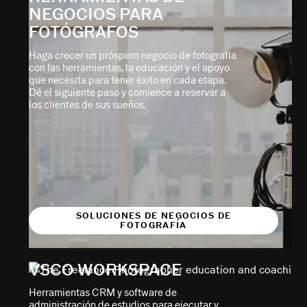
NEGOCIOS PARA
FOTÓGRAFOS
Haga crecer un próspero negocio de fotografía
con las herramientas, la educación y el apoyo
que necesita para tener éxito en cada etapa.
Dé el siguiente paso y comience a reservar a
los clientes de sus sueños.
SOLUCIONES DE NEGOCIOS DE
FOTOGRAFÍA
VSCO WORKSPACE
Herramientas CRM y software de
administración de estudios para ejecutar y