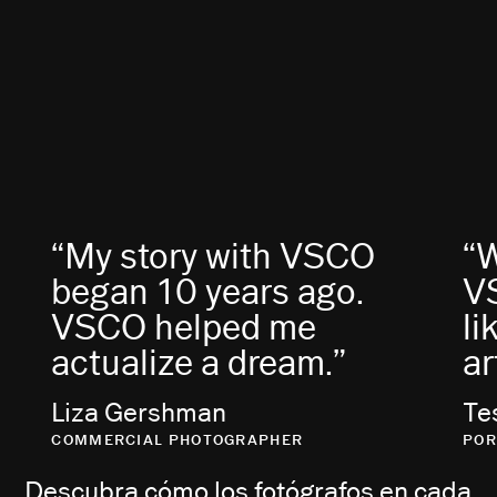
“My story with VSCO
“
began 10 years ago.
VS
VSCO helped me
li
actualize a dream.”
ar
Liza Gershman
Te
COMMERCIAL PHOTOGRAPHER
POR
Descubra cómo los fotógrafos en cada