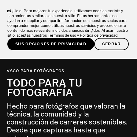
VSCO Apps + Downloads
DESCARGAR
Explora la colección de apps de VSCO.
📸 ¡Hola! Para mejorar tu experiencia, utilizamos cookies, scripts y
herramientas similares en nuestro sitio. Estas herramientas nos
ayudan a recopilar y compartir información con nuestros socios para
PROBAR GRATIS
comprender mejor cómo utilizas nuestros servicios y proporcionarte
contenido más relevante, incluidos anuncios dirigidos. Al usar nuestro
sitio, aceptas nuestros
Términos de uso
y
Política de privacidad
.
SUS OPCIONES DE PRIVACIDAD
CERRAR
VSCO PARA FOTÓGRAFOS
TODO PARA TU
FOTOGRAFÍA
Hecho para fotógrafos que valoran la
técnica, la comunidad y la
construcción de carreras sostenibles.
Desde que capturas hasta que