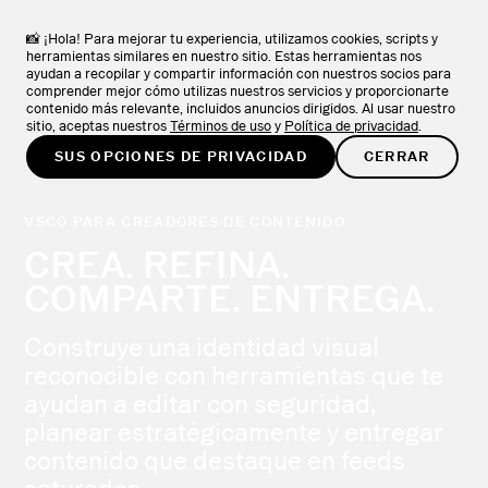
VSCO ONE
NUEVO
APRENDA MÁS
El sistema que los fotógrafos han estado esperando
📸 ¡Hola! Para mejorar tu experiencia, utilizamos cookies, scripts y
herramientas similares en nuestro sitio. Estas herramientas nos
ayudan a recopilar y compartir información con nuestros socios para
PROBAR GRATIS
comprender mejor cómo utilizas nuestros servicios y proporcionarte
contenido más relevante, incluidos anuncios dirigidos. Al usar nuestro
sitio, aceptas nuestros
Términos de uso
y
Política de privacidad
.
SUS OPCIONES DE PRIVACIDAD
CERRAR
VSCO PARA CREADORES DE CONTENIDO
CREA. REFINA.
COMPARTE. ENTREGA.
Construye una identidad visual
reconocible con herramientas que te
ayudan a editar con seguridad,
planear estratégicamente y entregar
contenido que destaque en feeds