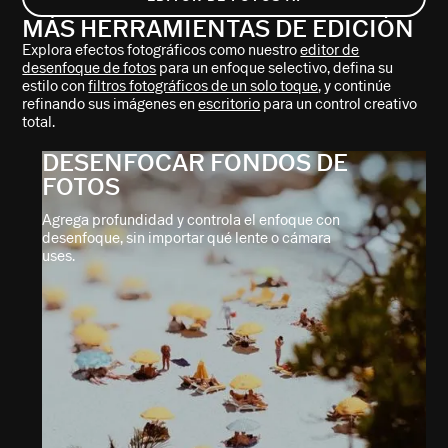
MÁS HERRAMIENTAS DE EDICIÓN
Explora efectos fotográficos como nuestro
editor de
desenfoque de fotos
para un enfoque selectivo, defina su
estilo con
filtros fotográficos de un solo toque
, y continúe
refinando sus imágenes en
escritorio
para un control creativo
total.
DESENFOCAR FONDOS DE
FOTOS
Agrega profundidad y controla el enfoque con
desenfoque, sin importar qué lente o cámara
uses.