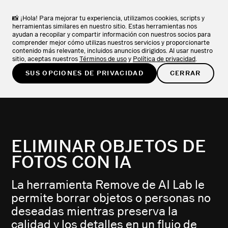
VSCO: Editor de fotos y videos
DESCARGAR
Experimenta con más de 200 ajustes preestablecidos
📸 ¡Hola! Para mejorar tu experiencia, utilizamos cookies, scripts y
de alta calidad
herramientas similares en nuestro sitio. Estas herramientas nos
ayudan a recopilar y compartir información con nuestros socios para
PROBAR GRATIS
comprender mejor cómo utilizas nuestros servicios y proporcionarte
contenido más relevante, incluidos anuncios dirigidos. Al usar nuestro
sitio, aceptas nuestros
Términos de uso
y
Política de privacidad
.
INICIO
/
FUNCIONES
/
ELIMINAR CON IA
SUS OPCIONES DE PRIVACIDAD
CERRAR
ELIMINAR OBJETOS DE
FOTOS CON IA
La herramienta Remove de AI Lab le
permite borrar objetos o personas no
deseadas mientras preserva la
calidad y los detalles en un flujo de