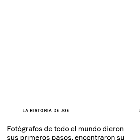
“I would not be where
I'm at in my career
“V
right now if it were
pa
not for VSCO.
li
Period.”
to
Joe Greer
Si
FOTÓGRAFO COMERCIAL
FOT
LA HISTORIA DE JOE
Fotógrafos de todo el mundo dieron
sus primeros pasos, encontraron su