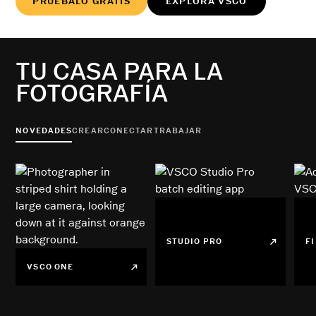
PRUÉBALO GRATIS
EXPLORA VSCO
TU CASA PARA LA
FOTOGRAFÍA
NOVEDADES
CREAR
CONECTAR
TRABAJAR
STUDIO PRO
F
VSCO ONE