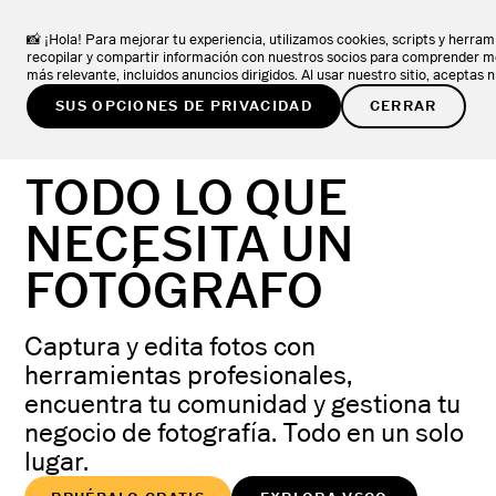
VSCO ONE
NUEVO
APRENDA MÁS
El sistema que los fotógrafos han estado esperando
📸 ¡Hola! Para mejorar tu experiencia, utilizamos cookies, scripts y herra
recopilar y compartir información con nuestros socios para comprender me
más relevante, incluidos anuncios dirigidos. Al usar nuestro sitio, aceptas
PROBAR GRATIS
SUS OPCIONES DE PRIVACIDAD
CERRAR
TODO LO QUE
NECESITA UN
FOTÓGRAFO
Captura y edita fotos con
herramientas profesionales,
encuentra tu comunidad y gestiona tu
negocio de fotografía. Todo en un solo
lugar.