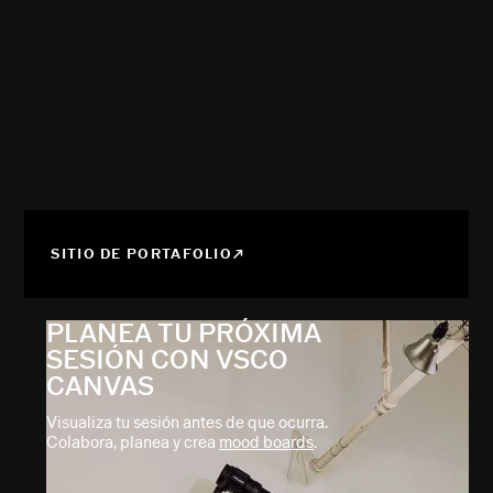
SITIO DE PORTAFOLIO
PLANEA TU PRÓXIMA
SESIÓN CON VSCO
CANVAS
Visualiza tu sesión antes de que ocurra.
Colabora, planea y crea
mood boards
.