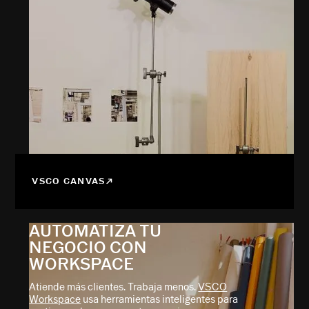
VSCO CANVAS
AUTOMATIZA TU
NEGOCIO CON
WORKSPACE
Atiende más clientes. Trabaja menos.
VSCO
Workspace
usa herramientas inteligentes para