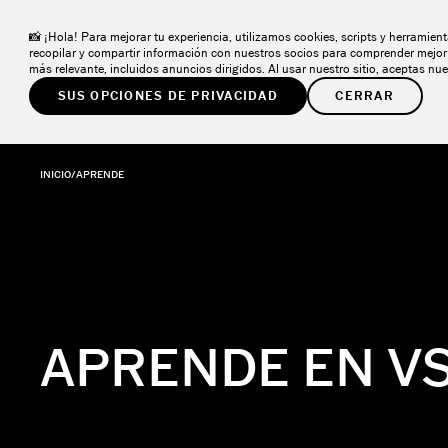
VSCO ONE
– El sistema que los fotógrafos han estado esperan
NUEVO
📸 ¡Hola! Para mejorar tu experiencia, utilizamos cookies, scripts y herramien
recopilar y compartir información con nuestros socios para comprender mejor 
más relevante, incluidos anuncios dirigidos. Al usar nuestro sitio, aceptas nu
SUS OPCIONES DE PRIVACIDAD
CERRAR
PRODUCTOS
SOLUCIONES
COMUNIDAD
R
INICIO
/
APRENDE
APRENDE EN V