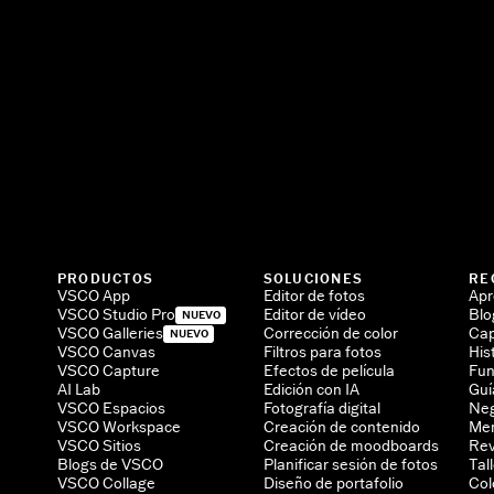
PRODUCTOS
SOLUCIONES
RE
VSCO App
Editor de fotos
Apr
VSCO Studio Pro
Editor de vídeo
Blo
NUEVO
VSCO Galleries
Corrección de color
Cap
NUEVO
VSCO Canvas
Filtros para fotos
His
VSCO Capture
Efectos de película
Fun
AI Lab
Edición con IA
Guí
VSCO Espacios
Fotografía digital
Neg
VSCO Workspace
Creación de contenido
Men
VSCO Sitios
Creación de moodboards
Rev
Blogs de VSCO
Planificar sesión de fotos
Tal
VSCO Collage
Diseño de portafolio
Col