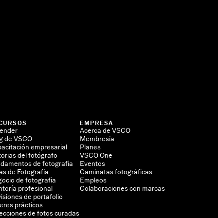
CURSOS
EMPRESA
ender
Acerca de VSCO
g de VSCO
Membresía
acitación empresarial
Planes
torias del fotógrafo
VSCO One
damentos de fotografía
Eventos
as de Fotografía
Caminatas fotográficas
ocio de fotografía
Empleos
toría profesional
Colaboraciones con marcas
isiones de portafolio
leres prácticos
ecciones de fotos curadas