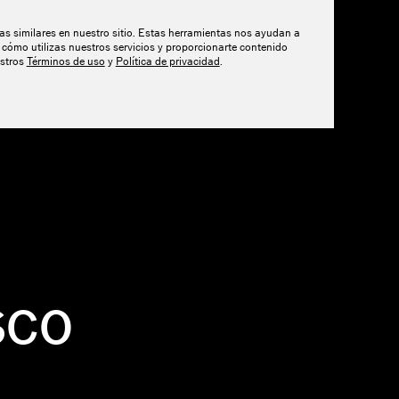
do.
tas similares en nuestro sitio. Estas herramientas nos ayudan a
cómo utilizas nuestros servicios y proporcionarte contenido
estros
Términos de uso
y
Política de privacidad
.
ECURSOS
PRECIOS
SCO