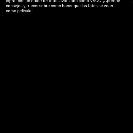
lograr con un editor de fotos avanzado como VSCO. ¡Aprende
consejos y trucos sobre cómo hacer que las fotos se vean
como película!