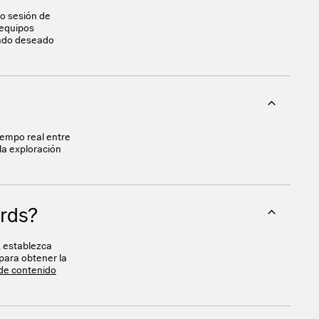
 o sesión de
 equipos
tado deseado
iempo real entre
la exploración
ards?
, establezca
para obtener la
de contenido