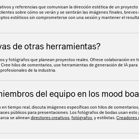
tivos y referencias que comunican la dirección estética de un proyecto
 clientes sobre cómo se verán y se sentirán las imágenes finales, breves
onceptos estéticos sin comprometerse con una sesión y mantener el resul
as de otras herramientas?
s y fotógrafos que planean proyectos reales. Ofrece colaboración en t
 Cree hilos de comentarios, use herramientas de generación de IA para 
rofesionales de la industria.
 miembros del equipo en los mood bo
ón en tiempo real, discuta imágenes específicas con hilos de comentarios
nlaces públicos para presentaciones. Los fotógrafos de bodas usan esto 
marca se alinean
directores creativos
,
fotógrafos
, y estilistas.
Creadores 