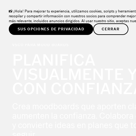
📸 ¡Hola! Para mejorar tu experiencia, utilizamos cookies, scripts y herramien
PRODUCTOS
SOLUCIONES
COMUNIDAD
R
recopilar y compartir información con nuestros socios para comprender mejor 
más relevante, incluidos anuncios dirigidos. Al usar nuestro sitio, aceptas nu
SUS OPCIONES DE PRIVACIDAD
CERRAR
VSCO PARA MOOD BOARDS
PLANIFICA
VISUALMENTE 
CON CONFIANZ
Crea moodboards que aporten cla
aumenten la confianza. Colabora 
y convierte ideas en planes que 
seguir.