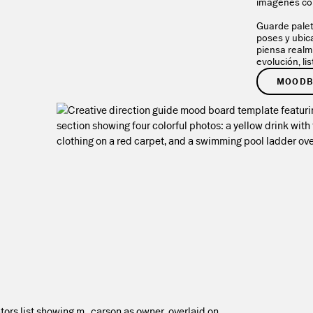
imágenes co
Guarde palet
poses y ubic
piensa realm
evolución, li
MOODB