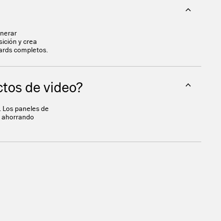
enerar
ición y crea
ards completos.
tos de video?
t. Los paneles de
, ahorrando