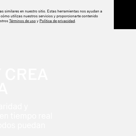
tas similares en nuestro sitio. Estas herramientas nos ayudan a
ECURSOS
PRECIOS
cómo utilizas nuestros servicios y proporcionarte contenido
estros
Términos de uso
y
Política de privacidad
.
Y CREA
A
ridad y
en tiempo real
todos puedan