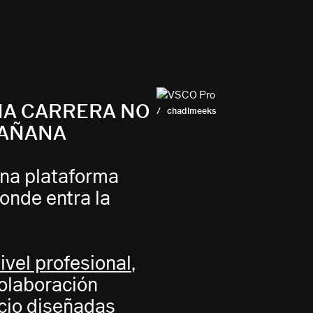
NA CARRERA NO
/ chadlmeeks
MAÑANA
una plataforma
onde entra la
ivel profesional
,
olaboración
cio
diseñadas