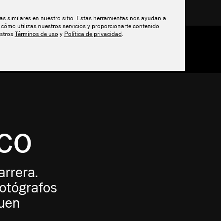
do.
tas similares en nuestro sitio. Estas herramientas nos ayudan a
cómo utilizas nuestros servicios y proporcionarte contenido
estros
Términos de uso
y
Política de privacidad
.
ECURSOS
PRECIOS
CO
arrera.
fotógrafos
guen