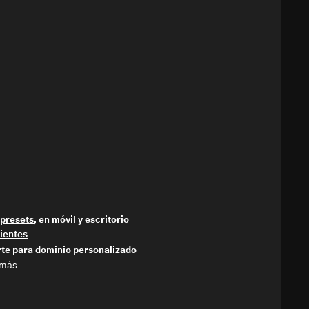
y
presets
, en móvil y escritorio
lientes
rte para dominio personalizado
 más