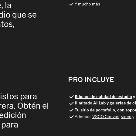
 la
Y
mucho más
dio que se
atos,
PRO INCLUYE
istos para
Edición de calidad de estudio
Ilimitado
AI Lab
y
galerías de c
rera. Obtén el
Tu
sitio de portafolio
, con sopo
edición
Además,
VSCO Canvas
,
video
y
 para