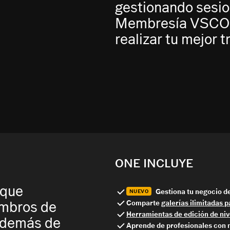
gestionando sesion
Membresía VSCO te
realizar tu mejor t
ONE INCLUYE
 que
Gestiona tu negocio d
NUEVO
Comparte
galerías ilimitadas p
embros de
Herramientas de edición de niv
 además de
Aprende de profesionales con 