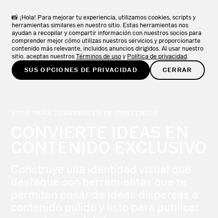
VSCO Apps + Downloads
DESCARGAR
Explora la colección de apps de VSCO.
📸 ¡Hola! Para mejorar tu experiencia, utilizamos cookies, scripts y
herramientas similares en nuestro sitio. Estas herramientas nos
ayudan a recopilar y compartir información con nuestros socios para
PROBAR GRATIS
comprender mejor cómo utilizas nuestros servicios y proporcionarte
contenido más relevante, incluidos anuncios dirigidos. Al usar nuestro
sitio, aceptas nuestros
Términos de uso
y
Política de privacidad
.
SUS OPCIONES DE PRIVACIDAD
CERRAR
VSCO PARA DESARROLLO DE CONTENIDO
CONVIERTE IDEAS EN
CONTENIDO EXCLUSIVO
Construye una identidad visual que
destaque con herramientas que te
permiten pasar de ideas dispersas a
contenido pulido y listo para publicar