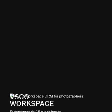
VSCO
WORKSPACE
Ferramentas de CRM e software