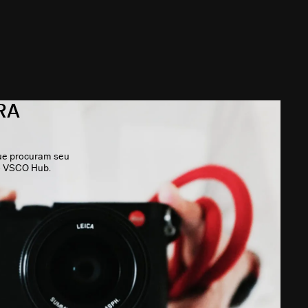
RA
que procuram seu
 o VSCO Hub.