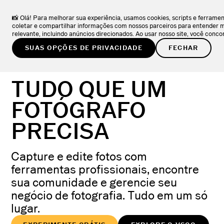
VSCO ONE
NOVO
SAIBA MAIS
O sistema que os fotógrafos estavam esperando.
📸 Olá! Para melhorar sua experiência, usamos cookies, scripts e ferram
coletar e compartilhar informações com nossos parceiros para entender 
relevante, incluindo anúncios direcionados. Ao usar nosso site, você con
EXPERIMENTE GRÁTIS
SUAS OPÇÕES DE PRIVACIDADE
FECHAR
TUDO QUE UM
FOTÓGRAFO
PRECISA
Capture e edite fotos com
ferramentas profissionais, encontre
sua comunidade e gerencie seu
negócio de fotografia. Tudo em um só
lugar.