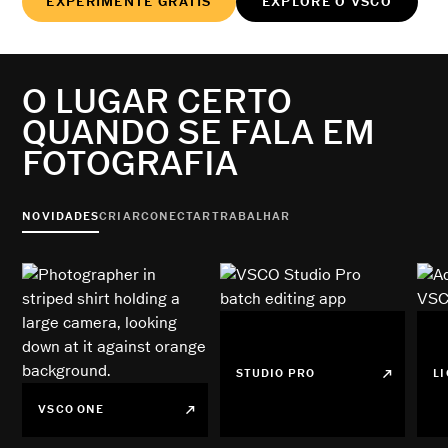
EXPERIMENTE GRÁTIS
EXPLORE O VSCO
O LUGAR CERTO
QUANDO SE FALA EM
FOTOGRAFIA
NOVIDADES
CRIAR
CONECTAR
TRABALHAR
STUDIO PRO
L
VSCO ONE