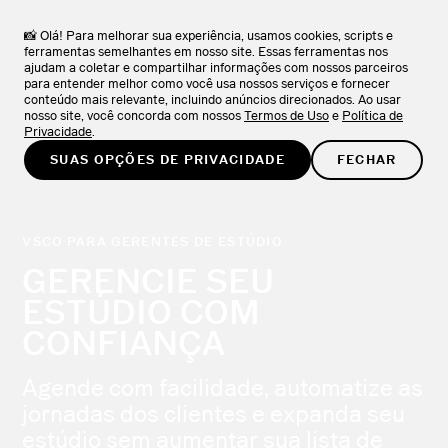
VSCO Apps + Downloads
BAIXAR
Explore a coleção de aplicativos VSCO.
📸 Olá! Para melhorar sua experiência, usamos cookies, scripts e
ferramentas semelhantes em nosso site. Essas ferramentas nos
ajudam a coletar e compartilhar informações com nossos parceiros
EXPERIMENTE GRÁTIS
para entender melhor como você usa nossos serviços e fornecer
conteúdo mais relevante, incluindo anúncios direcionados. Ao usar
nosso site, você concorda com nossos
Termos de Uso
e
Política de
Privacidade
.
SUAS OPÇÕES DE PRIVACIDADE
FECHAR
VSCO PARA GERENTES DE ESTÚDIO
GERENCIE SEU
ESTÚDIO COM
CONFIANÇA
Agende com facilidade, automatize as
jornadas dos clientes e expanda seu
estúdio sem aumentar sua lista de