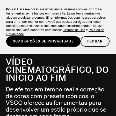
VSCO ONE
NOVO
SAIBA MAIS
O sistema que os fotógrafos estavam esperando.
📸 Olá! Para melhorar sua experiência, usamos cookies, scripts e
ferramentas semelhantes em nosso site. Essas ferramentas nos
ajudam a coletar e compartilhar informações com nossos parceiros
EXPERIMENTE GRÁTIS
para entender melhor como você usa nossos serviços e fornecer
conteúdo mais relevante, incluindo anúncios direcionados. Ao usar
nosso site, você concorda com nossos
Termos de Uso
e
Política de
Privacidade
.
SUAS OPÇÕES DE PRIVACIDADE
FECHAR
VSCO PARA VIDEÓGRAFOS
VÍDEO
CINEMATOGRÁFICO, DO
INÍCIO AO FIM
De efeitos em tempo real à correção
de cores com presets icônicos, o
VSCO oferece as ferramentas para
desenvolver um estilo próprio que se