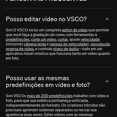
Posso editar vídeo no VSCO?
Sim O VSCO inclui um completo
editor de video
que permite
que você faça a gradação de cores com ferramentas e
predefinições
,
corte um vídeo
,
cortar
, ajuste
velocidade
(incluindo
câmera lenta
e
rampas de velocidade
),
reprodução
reversa de vídeo
, e controle
níveis de áudio
—tudo em um
aplicativo móvel intuitivo que funciona tanto em vídeo quanto
em foto.
Posso usar as mesmas
predefinições em vídeo e foto?
Sim VSCOs
mais de 200 predefinições
trabalhe com vídeo e
foto, para que sua estética permaneça unificada,
independentemente do formato. Os criadores híbridos não
precisam aprender sistemas separados ou recriar sua
aparência duas vezes. Edite vídeos com as mesmas