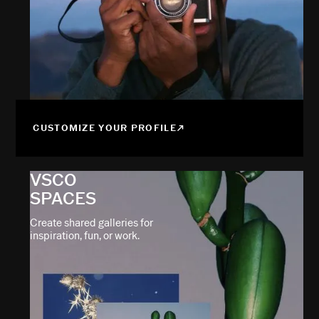
CUSTOMIZE YOUR PROFILE
VSCO
SPACES
Create shared galleries for
inspiration, fun, or work.