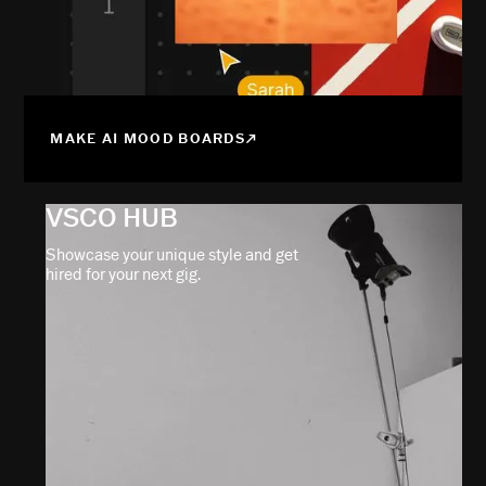
MAKE AI MOOD BOARDS
VSCO HUB
Showcase your unique style and get
hired for your next gig.