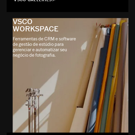
VSCO
WORKSPACE
Ferramentas de CRM e software
de gestão de estúdio para
gerenciar e automatizar seu
negócio de fotografia.