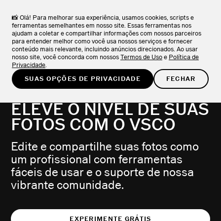
VSCO ONE
NOVO
SAIBA MAIS
O sistema que os fotógrafos estavam esperando.
📸 Olá! Para melhorar sua experiência, usamos cookies, scripts e
ferramentas semelhantes em nosso site. Essas ferramentas nos
ajudam a coletar e compartilhar informações com nossos parceiros
EXPERIMENTE GRÁTIS
para entender melhor como você usa nossos serviços e fornecer
conteúdo mais relevante, incluindo anúncios direcionados. Ao usar
nosso site, você concorda com nossos
Termos de Uso
e
Política de
INÍCIO
/
RECURSOS
Privacidade
.
SUAS OPÇÕES DE PRIVACIDADE
FECHAR
ELEVE O NÍVEL DE SUAS
FOTOS COM O VSCO
Edite e compartilhe suas fotos como
um profissional com ferramentas
fáceis de usar e o suporte de nossa
vibrante comunidade.
EXPERIMENTE GRÁTIS