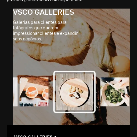
VSCO GALLERIES
Galerias para clientes para
fotógrafos que querem
impressionar clientes e expandir
seus negócios.
VSCO GALLERIES