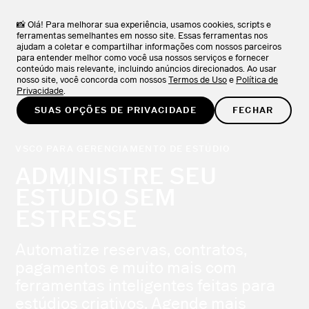
VSCO Apps + Downloads
BAIXAR
Explore a coleção de aplicativos VSCO.
📸 Olá! Para melhorar sua experiência, usamos cookies, scripts e
ferramentas semelhantes em nosso site. Essas ferramentas nos
ajudam a coletar e compartilhar informações com nossos parceiros
EXPERIMENTE GRÁTIS
para entender melhor como você usa nossos serviços e fornecer
conteúdo mais relevante, incluindo anúncios direcionados. Ao usar
nosso site, você concorda com nossos
Termos de Uso
e
Política de
Privacidade
.
SUAS OPÇÕES DE PRIVACIDADE
FECHAR
VSCO PARA GERENCIAMENTO DE ESTÚDIO
ADMINISTRE SEU
ESTÚDIO SEM
ESTRESSE
Automatize reservas, contratos,
pagamentos e muito mais com
ferramentas inteligentes feitas para
estúdios criativos. Agende mais