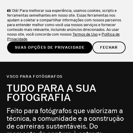
VSCO Apps + Downloads
BAIXAR
Explore a coleção de aplicativos VSCO.
📸 Olá! Para melhorar sua experiência, usamos cookies, scripts e
ferramentas semelhantes em nosso site. Essas ferramentas nos
ajudam a coletar e compartilhar informações com nossos parceiros
EXPERIMENTE GRÁTIS
para entender melhor como você usa nossos serviços e fornecer
conteúdo mais relevante, incluindo anúncios direcionados. Ao usar
nosso site, você concorda com nossos
Termos de Uso
e
Política de
Privacidade
.
SUAS OPÇÕES DE PRIVACIDADE
FECHAR
VSCO PARA FOTÓGRAFOS
TUDO PARA A SUA
FOTOGRAFIA
Feito para fotógrafos que valorizam a
técnica, a comunidade e a construção
de carreiras sustentáveis. Do