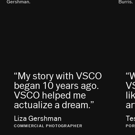
“My story with VSCO
“
began 10 years ago.
VS
VSCO helped me
li
actualize a dream.”
ar
Liza Gershman
Te
COMMERCIAL PHOTOGRAPHER
POR