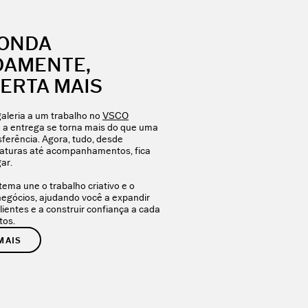
ONDA
DAMENTE,
ERTA MAIS
galeria a um trabalho no
VSCO
 a entrega se torna mais do que uma
sferência. Agora, tudo, desde
faturas até acompanhamentos, fica
ar.
tema une o trabalho criativo e o
negócios, ajudando você a expandir
clientes e a construir confiança a cada
tos.
MAIS