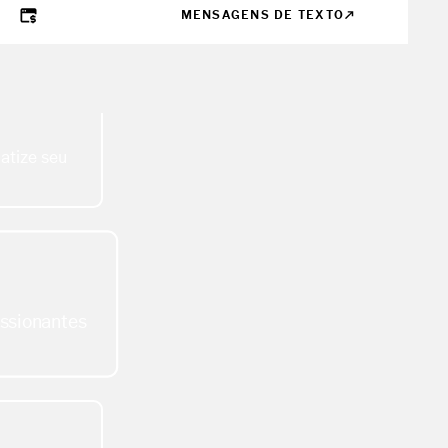
MENSAGENS DE TEXTO
atize seu
ssionantes
s icônicos e
.