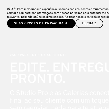
📸 Olá! Para melhorar sua experiência, usamos cookies, scripts e ferramenta
PRODUTOS
SOLUÇÕES
COMUNIDADE
APR
coletar e compartilhar informações com nossos parceiros para entender melh
relevante, incluindo anúncios direcionados. Ao usar nosso site, você conco
SUAS OPÇÕES DE PRIVACIDADE
FECHAR
VSCO PARA ENTREGA AO CLIENTE
EDITE. ENTREG
PRONTO.
O Studio Pro e as Galerias cone
final ao seu cliente com um toque
sem reenviar, nada para te atrapa