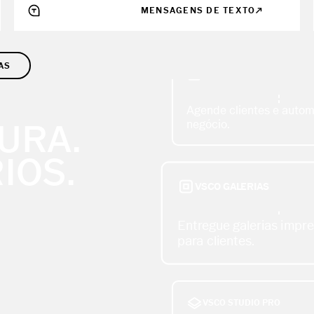
MENSAGENS DE TEXTO
VSCO WORKSPACE
AS
Agende clientes e autom
negócio.
URA.
VSCO GALERIAS
IOS.
Entregue galerias impre
para clientes.
VSCO STUDIO PRO
Edite em lote com filtro
ferramentas de precisão