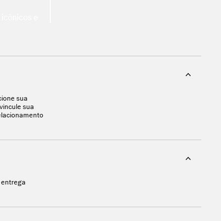
 que se
cione sua
vincule sua
relacionamento
atize seu
a entrega