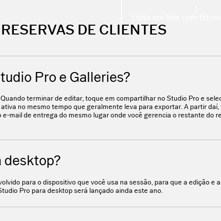
RESERVAS DE CLIENTES
VSCO SITES
Crie um site de portfólio
udio Pro e Galleries?
destaque.
ando terminar de editar, toque em compartilhar no Studio Pro e sele
 ativa no mesmo tempo que geralmente leva para exportar. A partir daí, 
o e-mail de entrega do mesmo lugar onde você gerencia o restante do 
VSCO WORKSPACE
Agende clientes e autom
a desktop?
negócio.
nvolvido para o dispositivo que você usa na sessão, para que a edição e 
tudio Pro para desktop será lançado ainda este ano.
VSCO GALERIAS