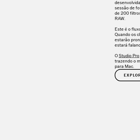
desenvolvida
sessão de fo
de 200 filtro
RAW.
Este é o flu
Quando os c
estarão pront
estará faland
O
Studio Pro
trazendo o m
para Mac.
EXPLOR