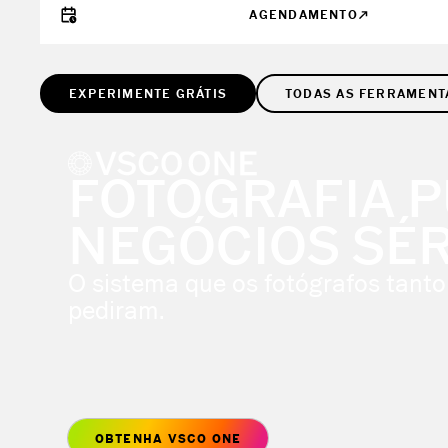
AGENDAMENTO
EXPERIMENTE GRÁTIS
TODAS AS FERRAMENT
FOTOGRAFIA P
NEGÓCIOS SÉR
O sistema que os fotógrafos tanto
pediram.
OBTENHA VSCO ONE