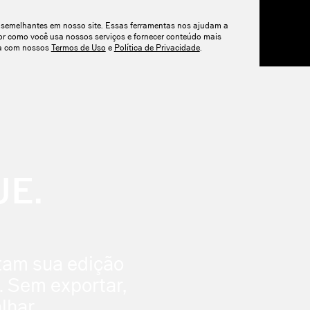
s semelhantes em nosso site. Essas ferramentas nos ajudam a
ENDER
PREÇOS
or como você usa nossos serviços e fornecer conteúdo mais
rda com nossos
Termos de Uso
e
Política de Privacidade
.
UE.
ctam sua edição
. Sem exportar,
lhar.