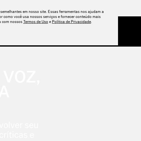
s semelhantes em nosso site. Essas ferramentas nos ajudam a
or como você usa nossos serviços e fornecer conteúdo mais
rda com nossos
Termos de Uso
e
Política de Privacidade
.
ENDER
PREÇOS
 VOZ,
A
volver seu
críticas e