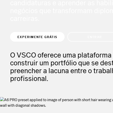
candidaturas e aprender as habil
negócios que transformam dipl
carreiras.
EXPERIMENTE GRÁTIS
ENTRAR
O VSCO oferece uma plataforma c
construir um portfólio que se de
preencher a lacuna entre o traba
profissional.