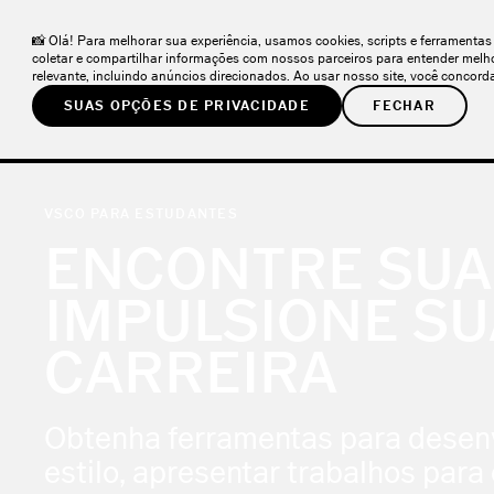
VSCO ONE
– O sistema que os fotógrafos estavam esperando.
NOVO
📸 Olá! Para melhorar sua experiência, usamos cookies, scripts e ferramenta
coletar e compartilhar informações com nossos parceiros para entender melh
relevante, incluindo anúncios direcionados. Ao usar nosso site, você conco
SUAS OPÇÕES DE PRIVACIDADE
FECHAR
PRODUTOS
SOLUÇÕES
COMUNIDADE
APR
VSCO PARA ESTUDANTES
ENCONTRE SUA
IMPULSIONE SU
CARREIRA
Obtenha ferramentas para desen
estilo, apresentar trabalhos para 