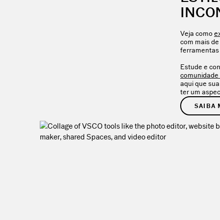
INCO
Veja como
e
com mais de 
ferramentas 
Estude e con
comunidade
aqui que sua
ter um aspect
SAIBA 