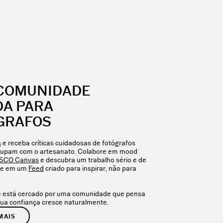
COMUNIDADE
DA PARA
GRAFOS
s
e receba críticas cuidadosas de fotógrafos
cupam com o artesanato. Colabore em mood
SCO Canvas
e descubra um trabalho sério e de
ade em um
Feed
criado para inspirar, não para
 está cercado por uma comunidade que pensa
ua confiança cresce naturalmente.
MAIS