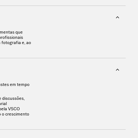
ramentas que
rofissionais
fotografia e, ao
justes em tempo
e discussões,
rial
 pela VSCO
o o crescimento