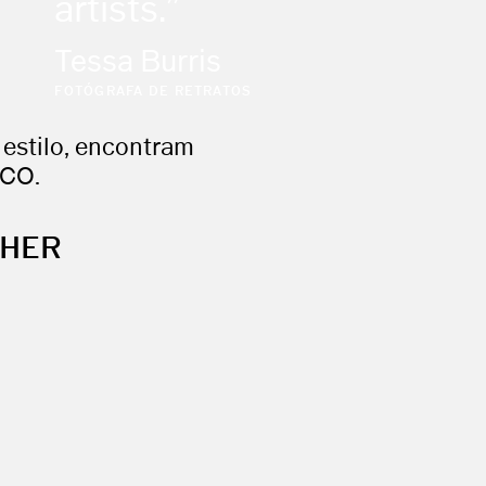
artists.”
Tessa Burris
FOTÓGRAFA DE RETRATOS
 estilo, encontram
SCO.
PHER