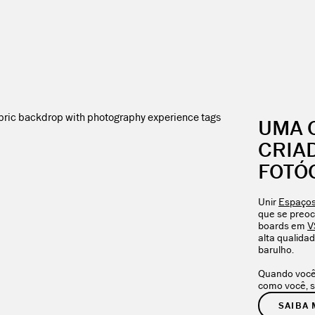
UMA 
CRIA
FOTÓ
Unir
Espaço
que se preo
boards em
V
alta qualid
barulho.
Quando você
como você, s
SAIBA 