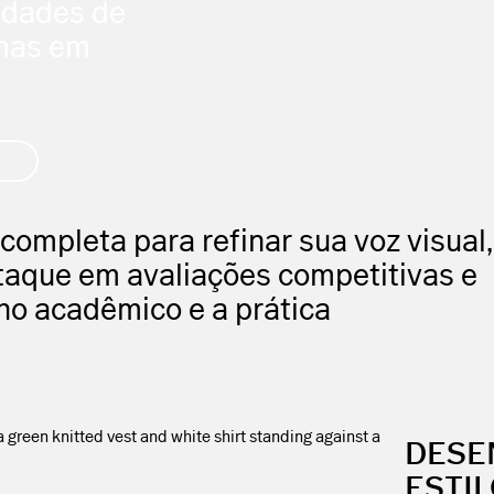
idades de
omas em
ompleta para refinar sua voz visual,
staque em avaliações competitivas e
lho acadêmico e a prática
DESE
ESTIL