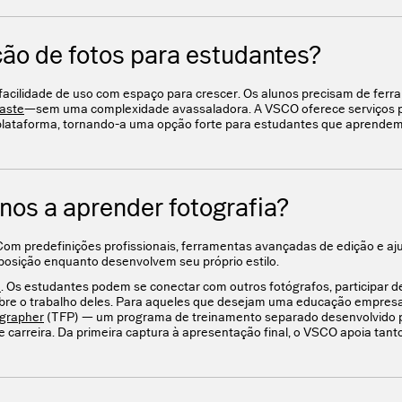
ção de fotos para estudantes?
a facilidade de uso com espaço para crescer. Os alunos precisam de fer
aste
—sem uma complexidade avassaladora. A VSCO oferece serviços p
ataforma, tornando-a uma opção forte para estudantes que aprendem 
os a aprender fotografia?
om predefinições profissionais, ferramentas avançadas de edição e a
posição enquanto desenvolvem seu próprio estilo.
a
. Os estudantes podem se conectar com outros fotógrafos, participar d
bre o trabalho deles. Para aqueles que desejam uma educação empresa
ographer
(TFP) — um programa de treinamento separado desenvolvido
 carreira. Da primeira captura à apresentação final, o VSCO apoia tant