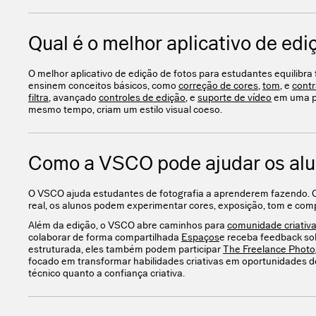
Qual é o melhor aplicativo de edi
O melhor aplicativo de edição de fotos para estudantes equilibr
ensinem conceitos básicos, como
correção de cores
,
tom
, e
contr
filtra
, avançado
controles de edição
, e
suporte de vídeo
em uma pl
mesmo tempo, criam um estilo visual coeso.
Como a VSCO pode ajudar os alun
O VSCO ajuda estudantes de fotografia a aprenderem fazendo. C
real, os alunos podem experimentar cores, exposição, tom e com
Além da edição, o VSCO abre caminhos para
comunidade criativ
colaborar de forma compartilhada
Espaços
e receba feedback so
estruturada, eles também podem participar
The Freelance Phot
focado em transformar habilidades criativas em oportunidades de
técnico quanto a confiança criativa.